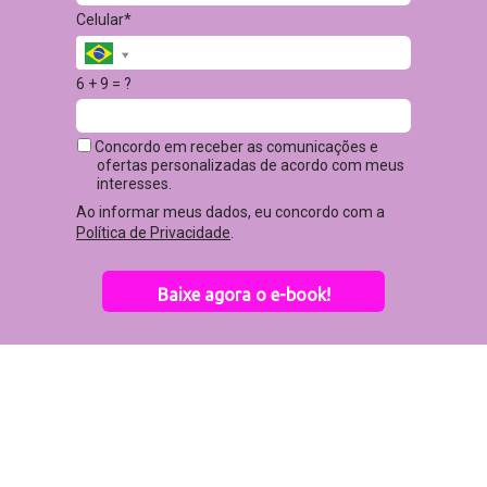
Celular*
6 + 9 = ?
Concordo em receber as comunicações e
ofertas personalizadas de acordo com meus
interesses.
Ao informar meus dados, eu concordo com a
Política de Privacidade
.
Baixe agora o e-book!