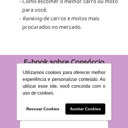
Como escolher o melhor carro ou moto
para você;
Ranking
de carros e motos mais
procurados no mercado.
E-book sobre Consórcio
de Automóveis e Motos
Utilizamos cookies para oferecer melhor
experiência e personalizar conteúdo. Ao
utilizar esse site, você concorda com o
uso de cookies.
Nome*
Recusar Cookies
Aceitar Cookies
Email*